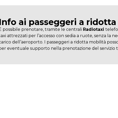
r l'aeroporto
Info ai passeggeri a ridotta
È possibile prenotare, tramite le centrali
Radiotaxi
telef
taxi attrezzati per l’accesso con sedia a ruote, senza la ne
carico dell’aeroporto. I passeggeri a ridotta mobilità posso
per eventuale supporto nella prenotazione del servizio ta
l planner