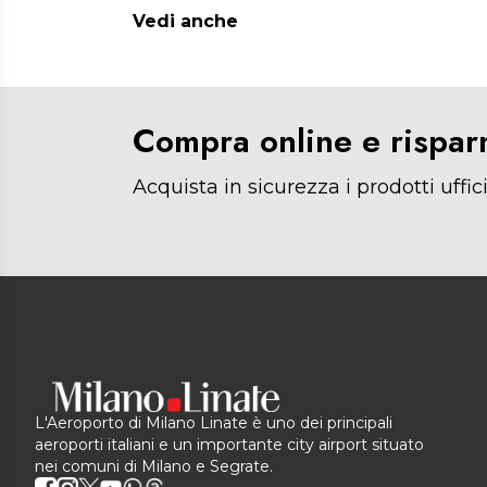
Vedi anche
Compra online e rispar
Acquista in sicurezza i prodotti uffici
L'Aeroporto di Milano Linate è uno dei principali
aeroporti italiani e un importante city airport situato
nei comuni di Milano e Segrate.