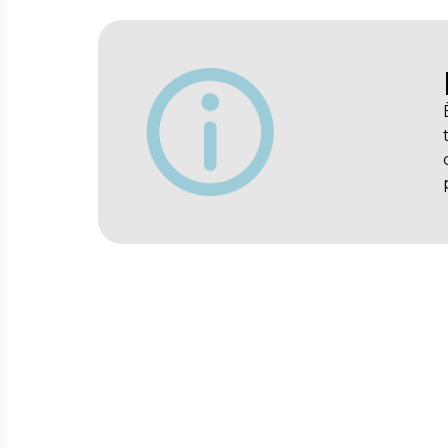
Numeri di telefono e tariffe da e pe
Consulta il trave
Orari e percorsi per
muoverti in Lombardia