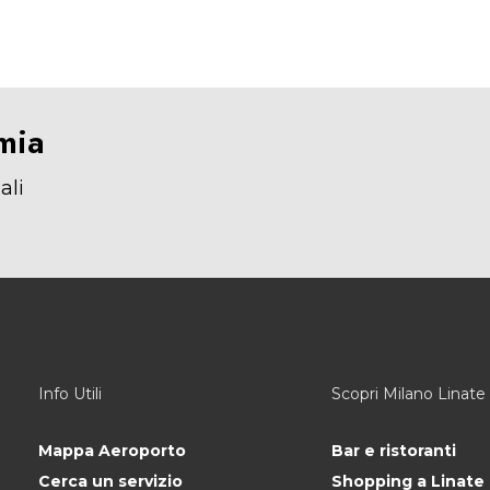
mia
ali
Info Utili
Scopri Milano Linate
Mappa Aeroporto
Bar e ristoranti
Cerca un servizio
Shopping a Linate