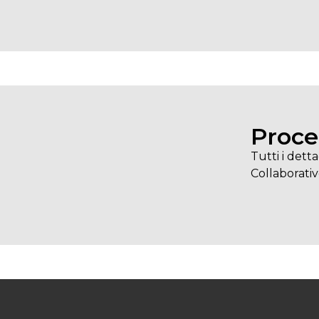
Proc
Tutti i dett
Collaborati