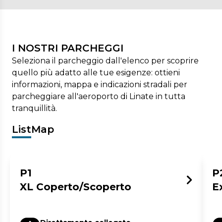
I NOSTRI PARCHEGGI
Seleziona il parcheggio dall'elenco per scoprire
quello più adatto alle tue esigenze: ottieni
informazioni, mappa e indicazioni stradali per
parcheggiare all'aeroporto di Linate in tutta
tranquillità.
List
Map
P1
P
XL Coperto/Scoperto
E