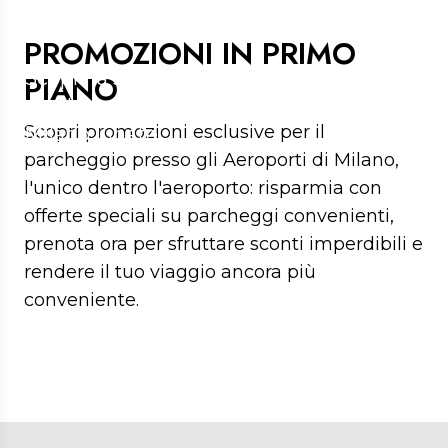
MILANO LINATE
PROMOZIONI IN PRIMO
Scopri la soluzione migliore per
PIANO
parcheggiare dentro l'aeroporto di
Scopri promozioni esclusive per il
Milano Linate
parcheggio presso gli Aeroporti di Milano,
l'unico dentro l'aeroporto: risparmia con
offerte speciali su parcheggi convenienti,
prenota ora per sfruttare sconti imperdibili e
rendere il tuo viaggio ancora più
conveniente.