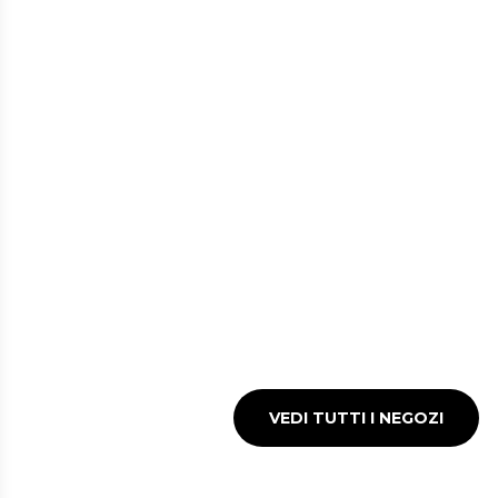
NEGOZI A LINAT
Rendi l'attesa del tuo volo
un'esperienza unica
VEDI TUTTI I NEGOZI