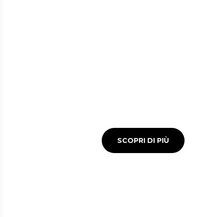
BAR E RISTORAN
Tanti punti ristoro
per stuzzicare il tuo appet
prima o dopo il tuo volo
SCOPRI DI PIÙ