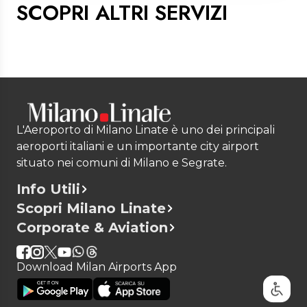
meglio le vostre richieste.
SCOPRI ALTRI SERVIZI
Accompagnamento ai controlli di
sicurezza attraverso accesso prioritario
Informazioni e prenotazioni:
preventivi ed
(Fast Track)
ulteriori informazioni possono essere richieste
Accompagnamento all'aereo con
a
clubseamalpensa@seamilano.eu
per
eventuale transfer riservato
Malpensa
o
clubsealinate@seamilano.eu
per
Linate
, oppure contattando il numero
02
74853510
per
Linate
o il numero
02
L'Aeroporto di Milano Linate è uno dei principali
74868387
per
Malpensa
.
aeroporti italiani e un importante city airport
situato nei comuni di Milano e Segrate.
Info Utili
Scopri Milano Linate
Corporate & Aviation
Download Milan Airports App