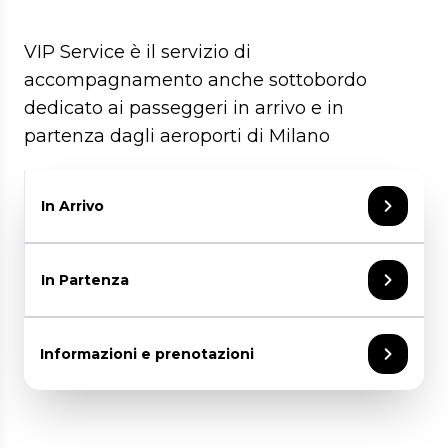
VIP Service è il servizio di
accompagnamento anche sottobordo
dedicato ai passeggeri in arrivo e in
partenza dagli aeroporti di Milano
In Arrivo
Accoglienza dedicata con eventuale
In Partenza
transfer riservato
Assistenza durante la riconsegna bagagli
Porter service
Accoglienza dedicata all'ingresso del
Informazioni e prenotazioni
Accompagnamento in Lounge, se
terminal e durante le operazioni di check-
richiesto, e all'uscita del terminal
in
Il personale dedicato ai servizi VIP sarà a
Porter service
completa disposizione per soddisfare al
Accesso alle VIP Lounge