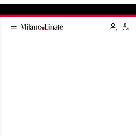
COMPAGNIE AEREE
Visualizza tutte le compagnie aeree con
voli tra Milano Linate e altre destinazioni