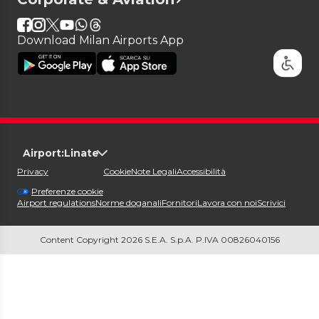
Download Milan Airports App
Airport:
Linate
Privacy
Cookie
Note Legali
Accessibilità
Preferenze cookie
Airport regulations
Norme doganali
Fornitori
Lavora con noi
Scrivici
Content Copyright 2026 S.E.A. S.p.A. P.IVA 00826040156