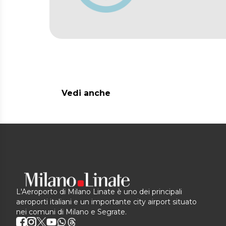
Vedi anche
L'Aeroporto di Milano Linate è uno dei principali
aeroporti italiani e un importante city airport situato
nei comuni di Milano e Segrate.